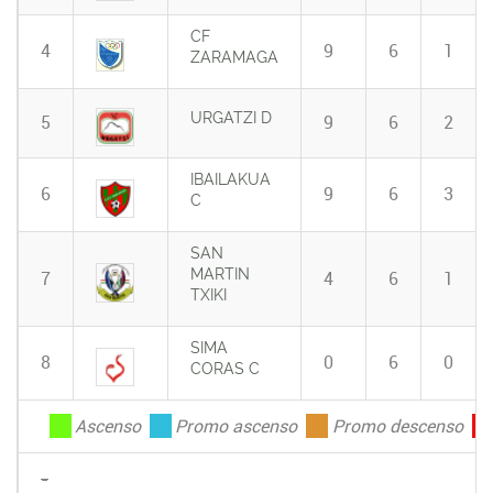
CF
4
9
6
1
ZARAMAGA
URGATZI D
5
9
6
2
IBAILAKUA
6
9
6
3
C
SAN
MARTIN
7
4
6
1
TXIKI
SIMA
8
0
6
0
CORAS C
.
Ascenso
.
Promo ascenso
.
Promo descenso
.
-