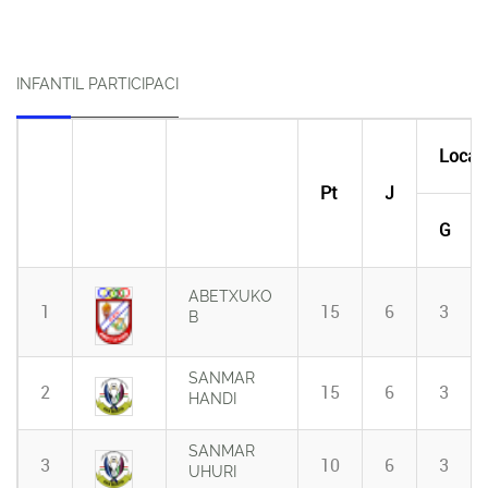
INFANTIL PARTICIPACI
Local
Pt
J
G
ABETXUKO
1
15
6
3
B
SANMAR
2
15
6
3
HANDI
SANMAR
3
10
6
3
UHURI