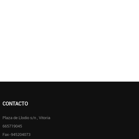
CONTACTO
Plaza de Llodio s/n , Vitoria
665719045
Fax-945204073